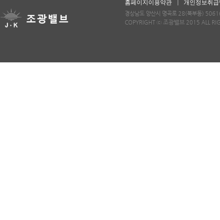
|
홈페이지이용약관
개인정보취급
경상남도 양산시 명곡로 28(북부동) 50616 
조광밸브
COPYRIGHT ⓒ
2015 ALL RI