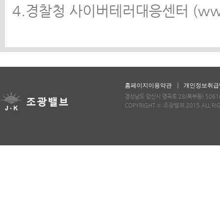
4.경찰청 사이버테러대응센터 (www.ct
|
홈페이지이용약관
개인정보취급
경상남도 양산시 명곡로 28(북부동) 50616 
조광밸브
COPYRIGHT ⓒ
2015 ALL RI